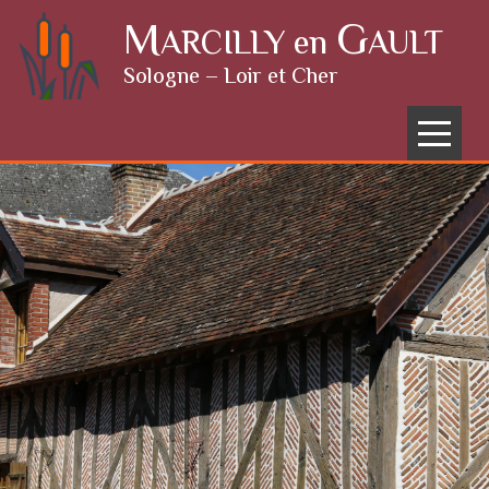
Skip to content
M
G
ARCILLY en
AULT
Sologne – Loir et Cher
Menu