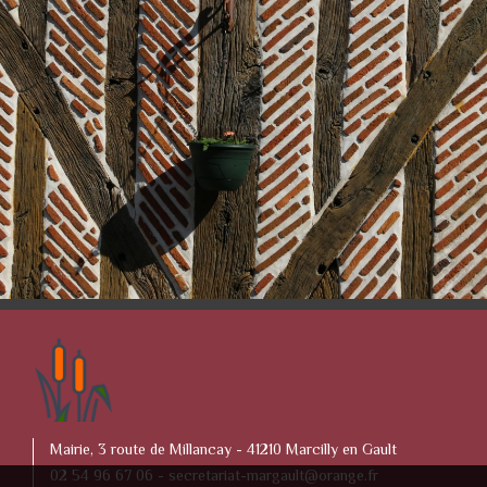
Mairie, 3 route de Millancay - 41210 Marcilly en Gault
02 54 96 67 06 -
secretariat-margault@orange.fr