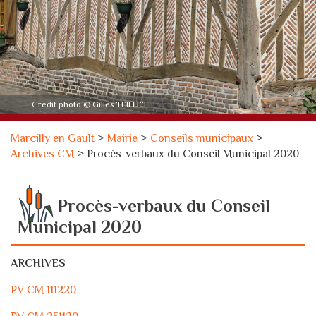
Crédit photo © Gilles TEILLET
Marcilly en Gault
>
Mairie
>
Conseils municipaux
>
Archives CM
>
Procès-verbaux du Conseil Municipal 2020
Procès-verbaux du Conseil
Municipal 2020
ARCHIVES
PV CM 111220