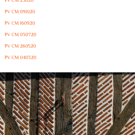
PV CM 251120
PV CM 091020
PV CM 160920
PV CM 030720
PV CM 260520
PV CM 040320