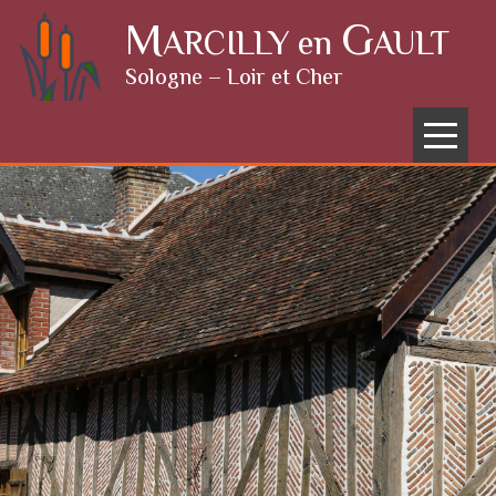
Skip to content
M
G
ARCILLY en
AULT
Sologne – Loir et Cher
Menu