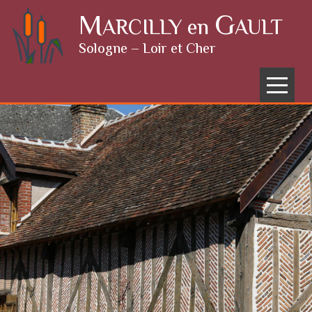
Skip to content
M
G
ARCILLY en
AULT
Sologne – Loir et Cher
Menu