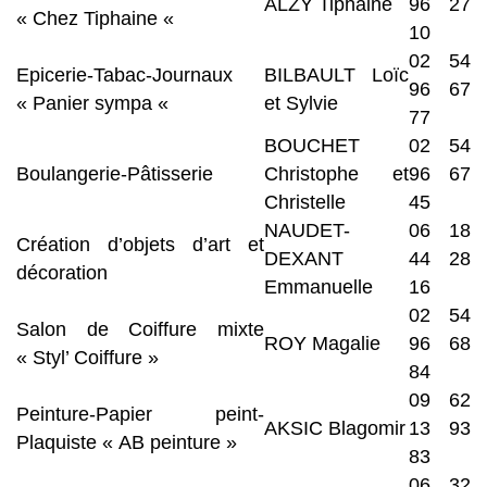
ALZY Tiphaine
96 27
« Chez Tiphaine «
10
02 54
Epicerie-Tabac-Journaux
BILBAULT Loïc
96 67
« Panier sympa «
et Sylvie
77
BOUCHET
02 54
Boulangerie-Pâtisserie
Christophe et
96 67
Christelle
45
NAUDET-
06 18
Création d’objets d’art et
DEXANT
44 28
décoration
Emmanuelle
16
02 54
Salon de Coiffure mixte
ROY Magalie
96 68
« Styl’ Coiffure »
84
09 62
Peinture-Papier peint-
AKSIC Blagomir
13 93
Plaquiste « AB peinture »
83
06 32