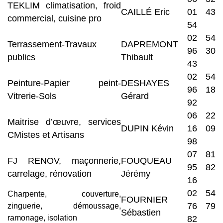
TEKLIM climatisation, froid
CAILLÉ Eric
01 43
commercial, cuisine pro
54
02 54
Terrassement-Travaux
DAPREMONT
96 30
publics
Thibault
43
02 54
Peinture-Papier peint-
DESHAYES
96 18
Vitrerie-Sols
Gérard
92
06 22
Maitrise d’œuvre, services
DUPIN Kévin
16 09
CMistes et Artisans
98
07 81
FJ RENOV, maçonnerie,
FOUQUEAU
95 82
carrelage, rénovation
Jérémy
16
02 54
Charpente, couverture,
FOURNIER
76 79
zinguerie, démoussage,
Sébastien
ramonage, isolation
82