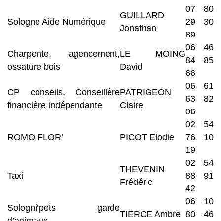
07 80
GUILLARD
Sologne Aide Numérique
29 30
Jonathan
89
06 46
Charpente, agencement,
LE MOING
84 85
ossature bois
David
66
06 61
CP conseils, Conseillère
PATRIGEON
63 82
financière indépendante
Claire
06
02 54
ROMO FLOR’
PICOT Elodie
76 10
19
02 54
THEVENIN
Taxi
88 91
Frédéric
42
06 10
Sologni’pets garde
TIERCE Ambre
80 46
d’animaux