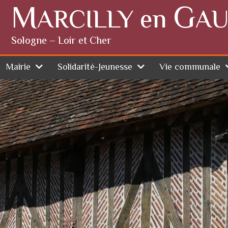
M
G
ARCILLY en
AU
Sologne – Loir et Cher
Mairie
Solidarité-Jeunesse
Vie communale