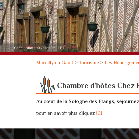
Crédit photo © Gilles TEILLET
Marcilly en Gault
>
Tourisme
>
Les Hébergeme
Chambre d’hôtes Chez Br
Au cœur de la Sologne des Etangs, séjournez 
pour en savoir plus cliquez
ICI