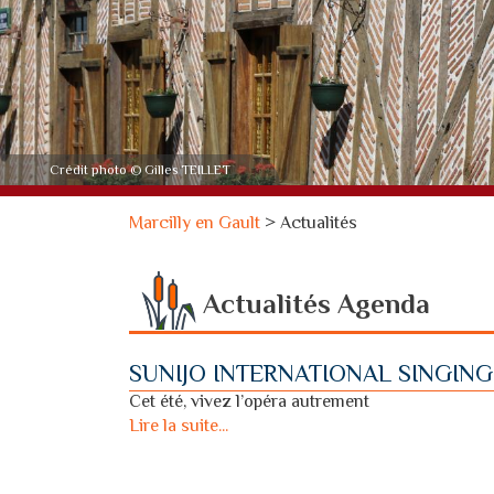
Crédit photo © Gilles TEILLET
Marcilly en Gault
>
Actualités
Actualités
Agenda
SUNIJO INTERNATIONAL SINGIN
Cet été, vivez l’opéra autrement
Lire la suite...