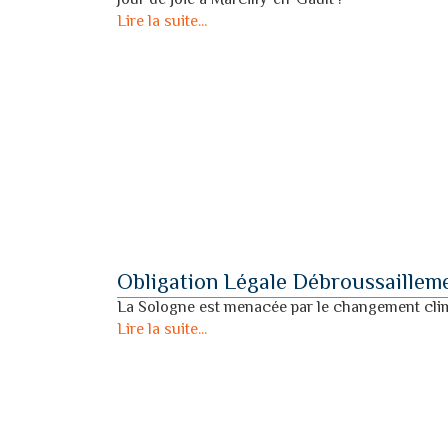
Jour de joie à Marcilly-en-Gault !
Lire la suite...
Obligation Légale Débroussaill
La Sologne est menacée par le changement cli
Lire la suite...