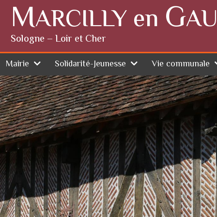
M
G
ARCILLY en
AU
Sologne – Loir et Cher
Mairie
Solidarité-Jeunesse
Vie communale