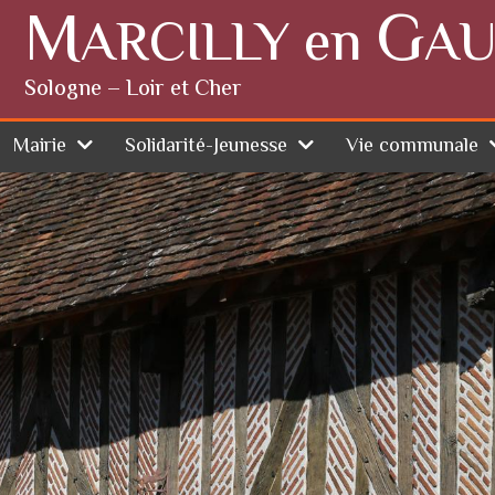
M
G
ARCILLY en
AU
Sologne – Loir et Cher
Mairie
Solidarité-Jeunesse
Vie communale