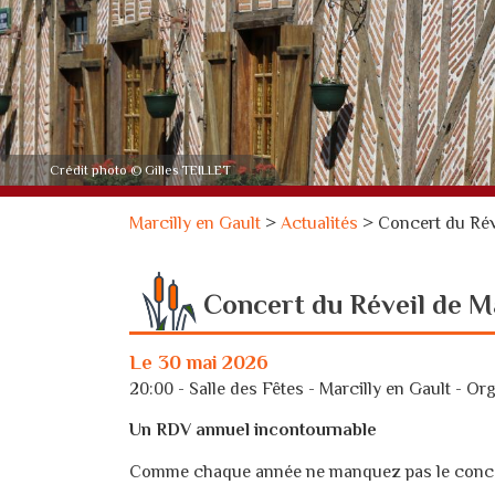
Crédit photo © Gilles TEILLET
Marcilly en Gault
>
Actualités
>
Concert du Rév
Concert du Réveil de M
Le 30 mai 2026
20:00 - Salle des Fêtes - Marcilly en Gault -
Org
Un RDV annuel incontournable
Comme chaque année ne manquez pas le concer