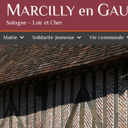
M
G
ARCILLY en
AU
Sologne – Loir et Cher
Mairie
Solidarité-Jeunesse
Vie communale