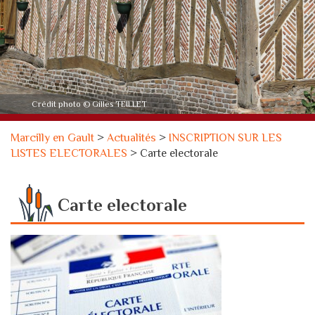
Crédit photo © Gilles TEILLET
Marcilly en Gault
>
Actualités
>
INSCRIPTION SUR LES
LISTES ELECTORALES
>
Carte electorale
Carte electorale