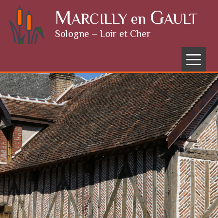
Skip to content
M
G
ARCILLY en
AULT
Sologne – Loir et Cher
Menu