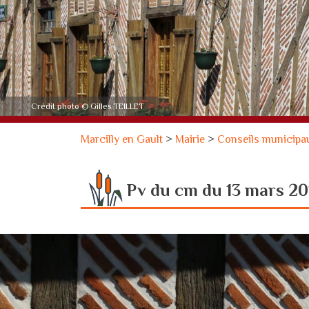
Crédit photo © Gilles TEILLET
Marcilly en Gault
>
Mairie
>
Conseils municipa
Pv du cm du 13 mars 20