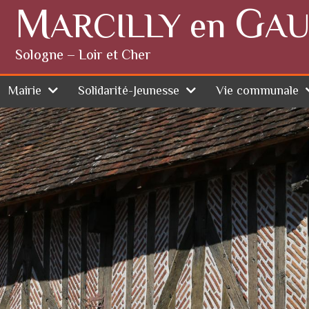
M
G
ARCILLY en
AU
Sologne – Loir et Cher
Mairie
Solidarité-Jeunesse
Vie communale