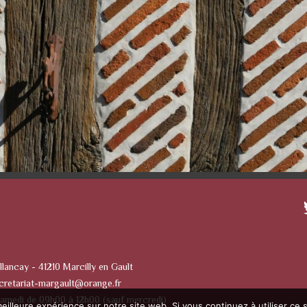
llancay - 41210 Marcilly en Gault
cretariat-margault@orange.fr
Samedi de 09h00 à 12h00 (sauf mercredi)
eilleure expérience sur notre site web. Si vous continuez à utiliser ce