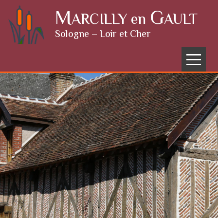
Skip to content
M
G
ARCILLY en
AULT
Sologne – Loir et Cher
Menu