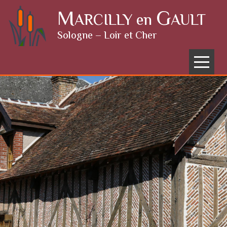
Skip to content
M
G
ARCILLY en
AULT
Sologne – Loir et Cher
Menu