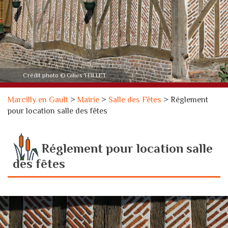
Crédit photo © Gilles TEILLET
Marcilly en Gault
>
Mairie
>
Salle des Fêtes
>
Réglement
pour location salle des fêtes
Réglement pour location salle
des fêtes