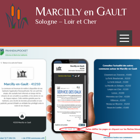
Skip to content
M
G
ARCILLY en
AULT
Sologne – Loir et Cher
Menu