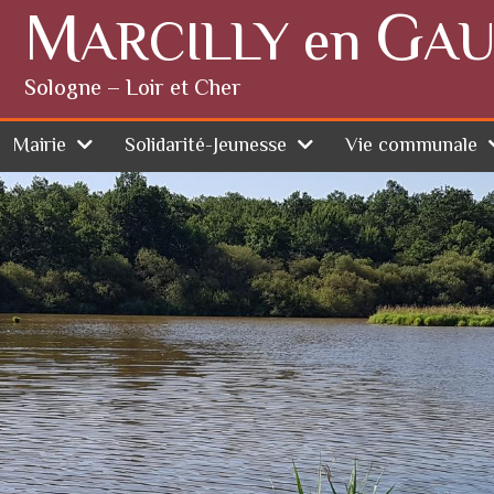
M
G
ARCILLY en
AU
Sologne – Loir et Cher
Mairie
Solidarité-Jeunesse
Vie communale