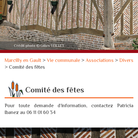
Crédit photo © Gilles TEILLET
Marcilly en Gault
>
Vie communale
>
Associations
>
Divers
>
Comité des fêtes
Comité des fêtes
Pour toute demande d’information, contactez Patricia
Ibanez au 06 11 01 60 34