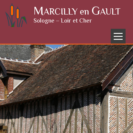
Skip to content
M
G
ARCILLY en
AULT
Sologne – Loir et Cher
Menu