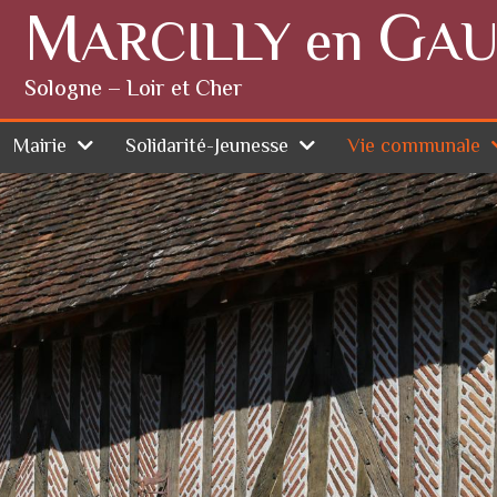
M
G
ARCILLY en
AU
Sologne – Loir et Cher
Mairie
Solidarité-Jeunesse
Vie communale