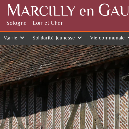
M
G
ARCILLY en
AU
Sologne – Loir et Cher
Mairie
Solidarité-Jeunesse
Vie communale