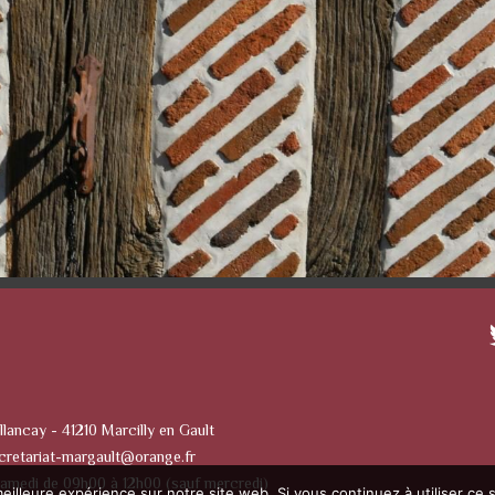
llancay - 41210 Marcilly en Gault
cretariat-margault@orange.fr
Samedi de 09h00 à 12h00 (sauf mercredi)
eilleure expérience sur notre site web. Si vous continuez à utiliser ce