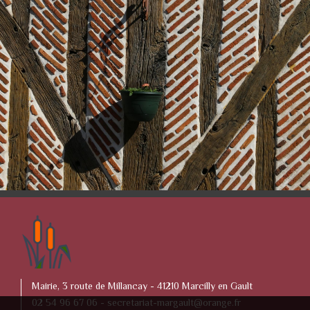
Mairie, 3 route de Millancay - 41210 Marcilly en Gault
02 54 96 67 06 -
secretariat-margault@orange.fr