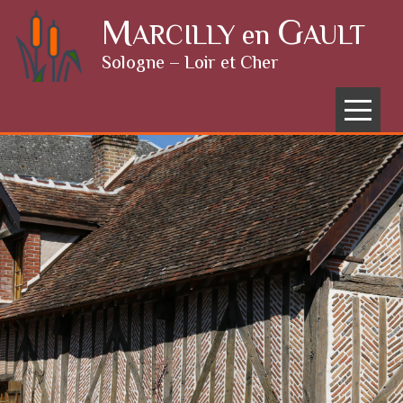
Skip to content
M
G
ARCILLY en
AULT
Sologne – Loir et Cher
Menu