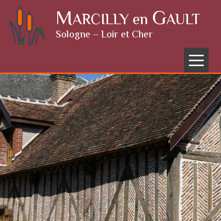
Skip to content
M
G
ARCILLY en
AULT
Sologne – Loir et Cher
Menu