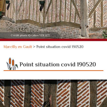
Crédit photo © Gilles TEILLET
Marcilly en Gault
>
Point situation covid 190520
Point situation covid 190520