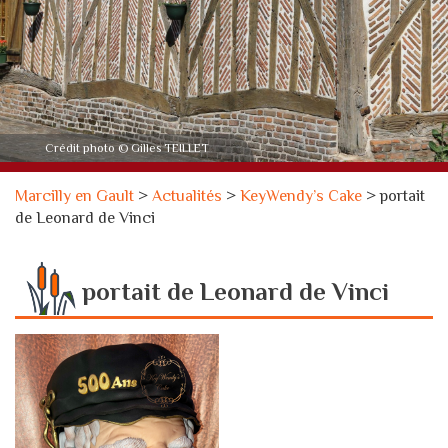
Crédit photo © Gilles TEILLET
Marcilly en Gault
>
Actualités
>
KeyWendy’s Cake
>
portait
de Leonard de Vinci
portait de Leonard de Vinci