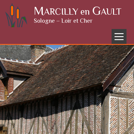
Skip to content
M
G
ARCILLY en
AULT
Sologne – Loir et Cher
Menu