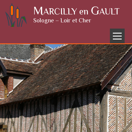
Skip to content
M
G
ARCILLY en
AULT
Sologne – Loir et Cher
Menu