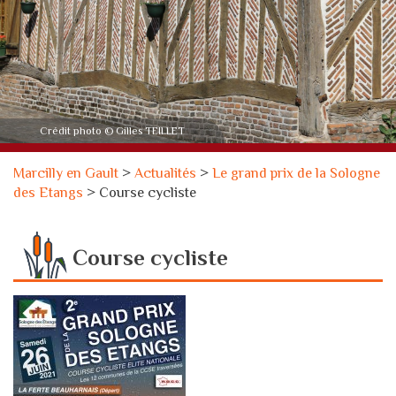
Crédit photo © Gilles TEILLET
Marcilly en Gault
>
Actualités
>
Le grand prix de la Sologne
des Etangs
>
Course cycliste
Course cycliste