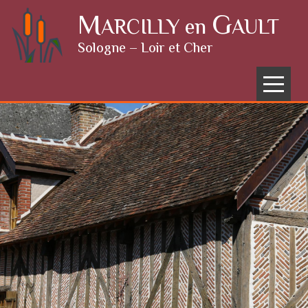
Skip to content
M
G
ARCILLY en
AULT
Sologne – Loir et Cher
Menu