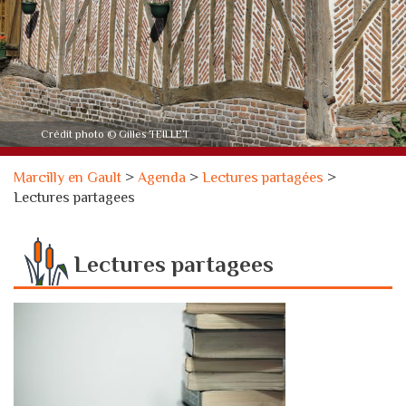
Crédit photo © Gilles TEILLET
Marcilly en Gault
>
Agenda
>
Lectures partagées
>
Lectures partagees
Lectures partagees