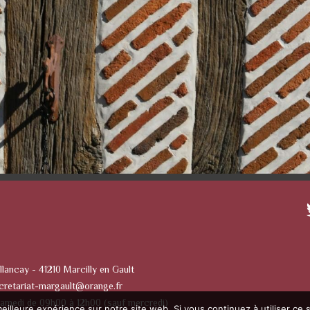
llancay - 41210 Marcilly en Gault
cretariat-margault@orange.fr
Samedi de 09h00 à 12h00 (sauf mercredi)
eilleure expérience sur notre site web. Si vous continuez à utiliser ce