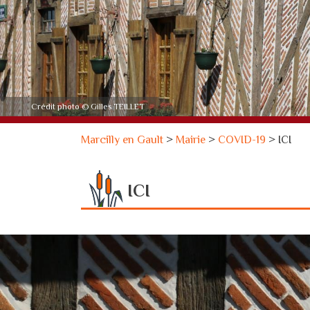
Crédit photo © Gilles TEILLET
Marcilly en Gault
>
Mairie
>
COVID-19
>
ICI
ICI