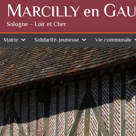
M
G
ARCILLY en
AU
Sologne – Loir et Cher
Mairie
Solidarité-Jeunesse
Vie communale