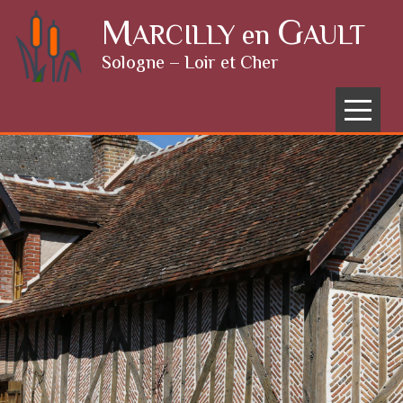
Skip to content
M
G
ARCILLY en
AULT
Sologne – Loir et Cher
Menu