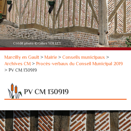
Crédit photo © Gilles TEILLET
Marcilly en Gault
>
Mairie
>
Conseils municipaux
>
Archives CM
>
Procès-verbaux du Conseil Municipal 2019
>
PV CM 130919
PV CM 130919