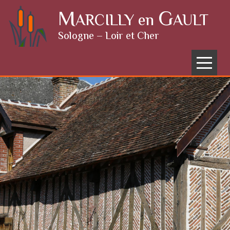
Skip to content
M
G
ARCILLY en
AULT
Sologne – Loir et Cher
Menu