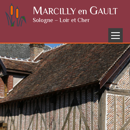
Skip to content
M
G
ARCILLY en
AULT
Sologne – Loir et Cher
Menu