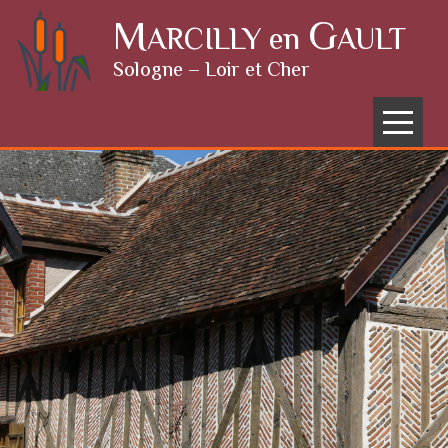
Skip to content
M
G
ARCILLY en
AULT
Sologne – Loir et Cher
Menu