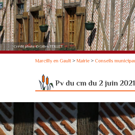
Crédit photo © Gilles TEILLET
Marcilly en Gault
>
Mairie
>
Conseils municipa
Pv du cm du 2 juin 2021