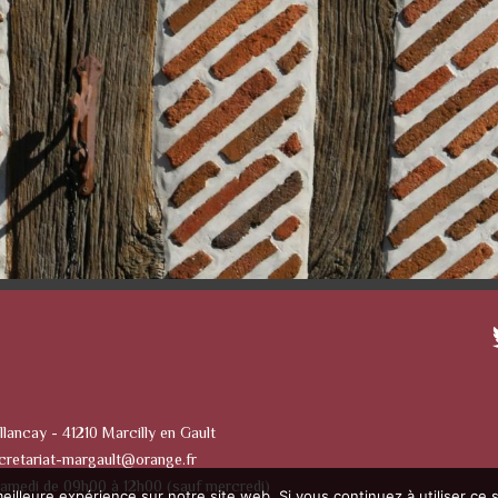
llancay - 41210 Marcilly en Gault
cretariat-margault@orange.fr
Samedi de 09h00 à 12h00 (sauf mercredi)
eilleure expérience sur notre site web. Si vous continuez à utiliser ce