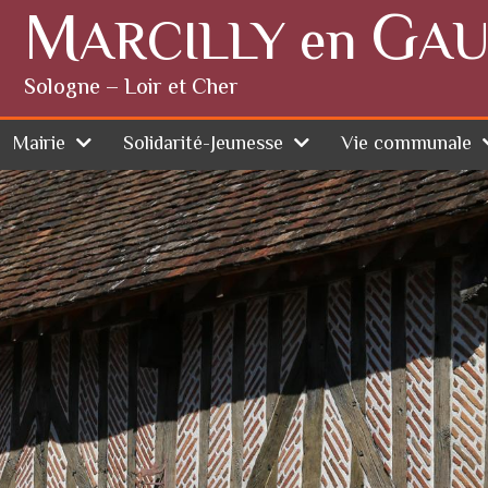
M
G
ARCILLY en
AU
Sologne – Loir et Cher
Mairie
Solidarité-Jeunesse
Vie communale