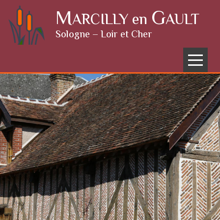
Skip to content
M
G
ARCILLY en
AULT
Sologne – Loir et Cher
Menu