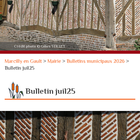
Crédit photo © Gilles TEILLET
Marcilly en Gault
>
Mairie
>
Bulletins municipaux 2026
>
Bulletin juil25
Bulletin juil25