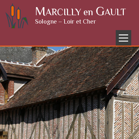
Skip to content
M
G
ARCILLY en
AULT
Sologne – Loir et Cher
Menu