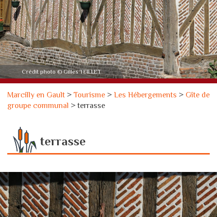
Crédit photo © Gilles TEILLET
Marcilly en Gault
>
Tourisme
>
Les Hébergements
>
Gîte de
groupe communal
>
terrasse
terrasse