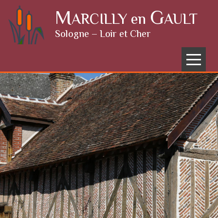
Skip to content
M
G
ARCILLY en
AULT
Sologne – Loir et Cher
Menu