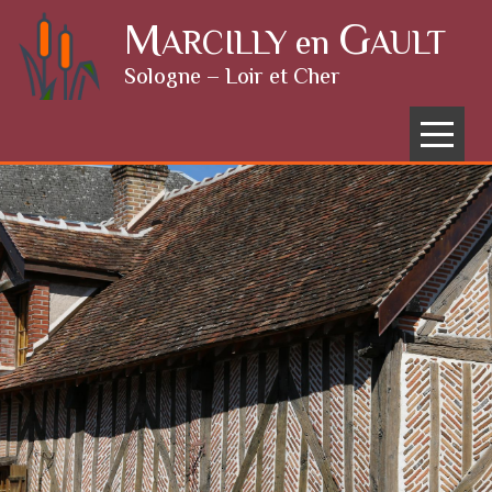
Skip to content
M
G
ARCILLY en
AULT
Sologne – Loir et Cher
Menu