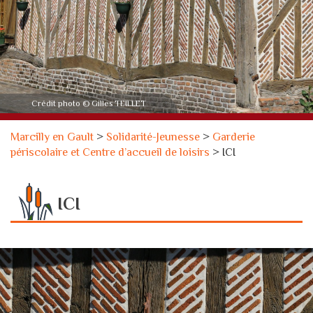
Crédit photo © Gilles TEILLET
Marcilly en Gault
>
Solidarité-Jeunesse
>
Garderie
périscolaire et Centre d’accueil de loisirs
>
ICI
ICI