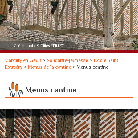
Crédit photo © Gilles TEILLET
Marcilly en Gault
>
Solidarité-Jeunesse
>
Ecole Saint
Exupéry
>
Menus de la cantine
>
Menus cantine
Menus cantine