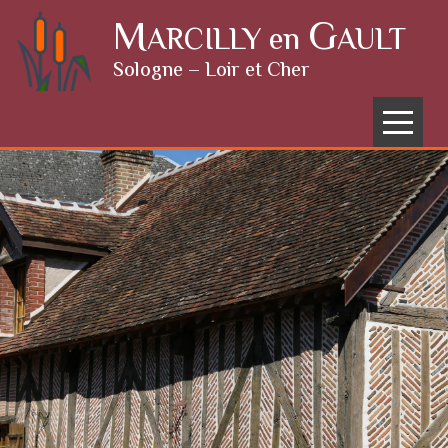
Skip to content
M
G
ARCILLY en
AULT
Sologne – Loir et Cher
Menu