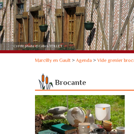
Crédit photo © Gilles TEILLET
Marcilly en Gault
>
Agenda
>
Vide grenier broc
Brocante