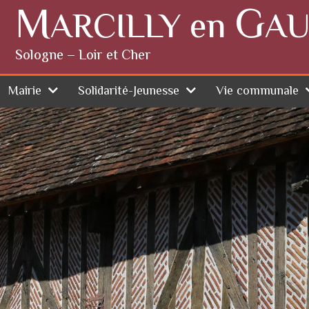
M
G
ARCILLY en
AU
Sologne – Loir et Cher
Mairie
Solidarité-Jeunesse
Vie communale