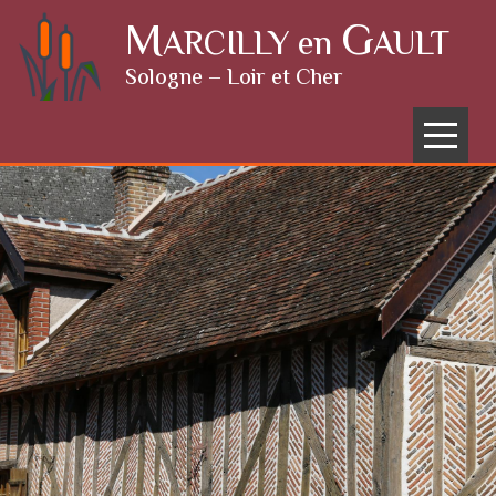
Skip to content
M
G
ARCILLY en
AULT
Sologne – Loir et Cher
Menu