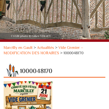
Crédit photo © Gilles TEILLET
Marcilly en Gault
>
Actualités
>
Vide Grenier –
MODIFICATION DES HORAIRES
>
1000048170
1000048170