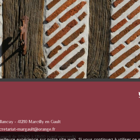
llancay - 41210 Marcilly en Gault
cretariat-margault@orange.fr
Samedi de 09h00 à 12h00 (sauf mercredi)
eilleure expérience sur notre site web. Si vous continuez à utiliser ce