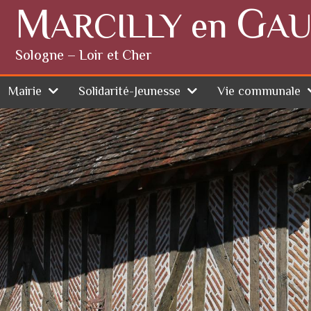
M
G
ARCILLY en
AU
Sologne – Loir et Cher
Mairie
Solidarité-Jeunesse
Vie communale