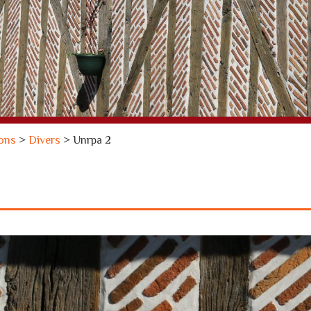
ions
>
Divers
>
Unrpa 2