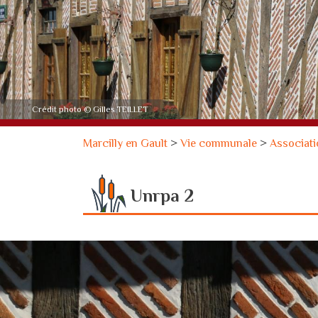
Crédit photo © Gilles TEILLET
Marcilly en Gault
>
Vie communale
>
Associat
Unrpa 2