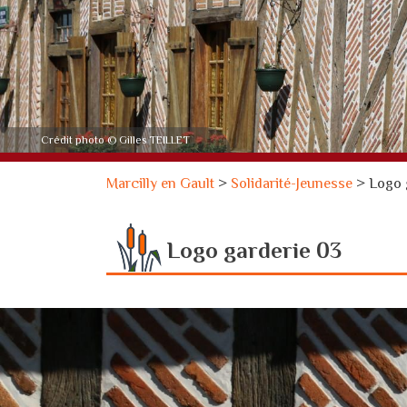
Crédit photo © Gilles TEILLET
Marcilly en Gault
>
Solidarité-Jeunesse
>
Logo 
Logo garderie 03