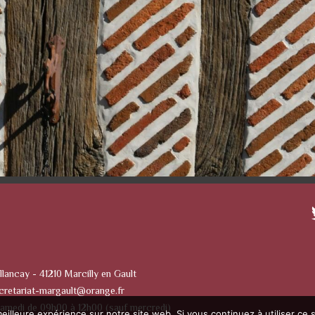
llancay - 41210 Marcilly en Gault
cretariat-margault@orange.fr
Samedi de 09h00 à 12h00 (sauf mercredi)
eilleure expérience sur notre site web. Si vous continuez à utiliser ce