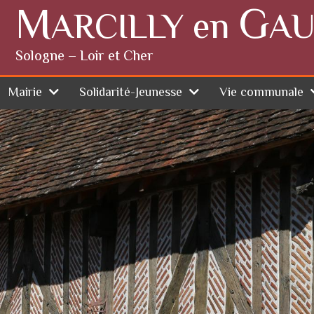
M
G
ARCILLY en
AU
Sologne – Loir et Cher
Mairie
Solidarité-Jeunesse
Vie communale